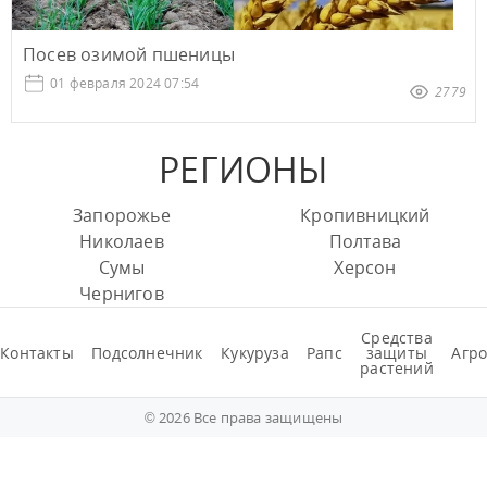
Посев озимой пшеницы
01 февраля 2024 07:54
2779
РЕГИОНЫ
Запорожье
Кропивницкий
Николаев
Полтава
Сумы
Херсон
Чернигов
Средства
Контакты
Подсолнечник
Кукуруза
Рапс
защиты
Агро
растений
© 2026 Все права защищены